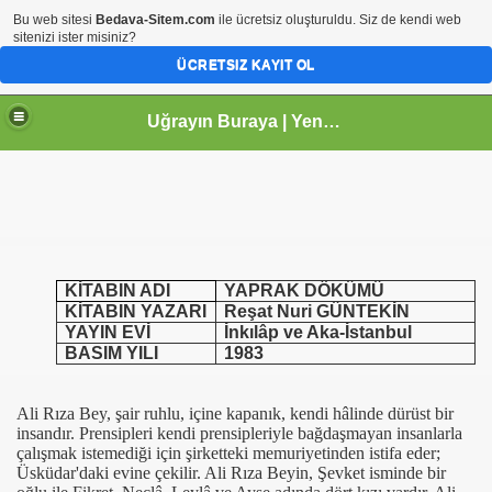
Bu web sitesi
Bedava-Sitem.com
ile ücretsiz oluşturuldu. Siz de kendi web
sitenizi ister misiniz?
ÜCRETSIZ KAYIT OL
Uğrayın Buraya | Yeni uğrak adresiniz...
KİTABIN ADI
YAPRAK DÖKÜMÜ
KİTABIN YAZARI
Reşat Nuri GÜNTEKİN
YAYIN EVİ
İnkılâp ve Aka-İstanbul
BASIM YILI
1983
Ali Rıza Bey, şair ruhlu, içine kapanık, kendi hâlinde dürüst bir
insandır. Prensipleri kendi prensipleriyle bağdaşmayan insanlarla
çalışmak istemediği için şirketteki memuriyetinden istifa eder;
Üsküdar'daki evine çekilir. Ali Rıza Beyin, Şevket isminde bir