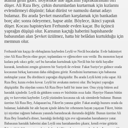
adama gelin gider. Böylelikle aile ağacının yapraklarından biri
düşer. Ali Rıza Bey, çirkin durumlardan kurtarmak için kızlarını
evlendirmeyi düşünür; fakat dürüst ve namuslu damat adayı
bulamaz. Bu arada Şevket masrafları karşılamak için bankadan
borç alır; sonra ödeyemez, hapse atılır. Böylece, ikinci yaprak
düşer. Kocası hapisteyken Ferhunde evden kaçar. Bu üçüncü
yaprağın düşüşü olur. Karısının kaçtığı haberini hapishanede
babasından alan Şevket üzülmez, hatta bir belâdan kurtulduğu için
memnun olur.
Ferhunde'nin kaçışı ile elebaşlarını kaybeden Leylâ ve Neclâ bocalarlar. Evde hakimiyet
yine Ali Rıza Beyin eline geçer; toplantılara ve eğlencelere son verilir. Bu monoton hayat
kızlara pek sıkıcı gelir; sırf bu havadan kurtulmak için Neclâ bin bir türlü hayaller
kurarak, kendisini zengin gösteren bir Suriyeli ile evlenir. Fakat Suriye'ye gidince orada
kocasının birkaç karısının daha olduğunu görür. Kendisini kurtarması için babasına
mektuplar yazar. Bu dördüncü yaprağın düşüşüdür. Bu arada Leylâ kötü yola sapar. Ali
Rıza Bey, kızını evden kovar. Leylâ bir avukatın metresi olur. Bu beşinci yaprağın
düşüşüdür. Bu olaydan sonra Ali Rıza Beye hafif bir inme iner. Onu yiyip bitiren asıl
hastalık içindedir. Leylâ da gittikten sonra ev büsbütün ıssız kalır. Hayriye Hanım bütün
güç ve kuvvetini kaybeder. Leylâ yüzünden kocasına sık sık sitemlerde bulunur. Bunun
üzerine Ali Rıza Bey, Adapazarı'na, Fikret'in yanına gider. Fakat aradığı huzuru orada da
bulamaz; kalabalık bir aile hayatı içinde âdeta bir cehennem hayatı yaşayan Fikret, bütün
iyi niyetine rağmen babasını yanında barındıracak durumda değildir. Bunun üzerine Ali
Rıza Bey İstanbul'a döner, hastalığı ilerlediği için eve uğramadan hastahaneye yatar.
Babasının hastalık haberini alan Leylâ onu hastahaneden çıkarır, kendi evine götürür.