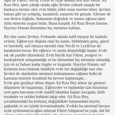
oğlu ile Fikret, Neclâ, Leylâ ve Ayşe adında dört kızı vardır. Ali
Rıza Bey, işten çıktığı sırada oğlu Şevket yüksek maaşla bir
bankaya memur olur; evin bütün yükü onun üzerine biner. Şevket,
babası gibi iyi yetişmiş, karakterli, namuslu bir gençtir. Ailesine de
son derece bağlıdır. Babasının doğruluk ve namus uğruna işten
istifa etmesini uygun bulur. Buna karşılık Ali Rıza Beyin hanımı
Hayriye Hanım durumdan hiç memnun kalmaz.
Bir süre sonra Şevket, Ferhunde adında hafif meşrep bir kadınla
evlenir. Eğlenceye düşkün olan bu kadın, birbirinden genç, güzel
ve hareketli, asrî olmaya meraklı olan Neclâ ve Leylâ'nın da
karakterini bozar. Bir eğlence ve moda düşkünlüğü başlar. Evde
sık sık partiler düzenlenir. Evin büyük kızı Fikret, yengesi ve
kardeşleriyle anlaşamadığı ve bu durumdan hiç memnun olmadığı
için en az babası kadar üzgün ve kırgındır. Hayriye Hanım, sırf
kızlarına koca bulmak ümidiyle evde her değişikliğe razı olur.
Şevket de olanlardan memnun kalmamasına rağmen belki de
karısının tesiriyle kendisini bu hevese kaptırmıştır...
Evde gün geçtikçe itibarı düşen Ali Rıza Bey tekrar işe girmeyi
düşünürse de başaramaz. Eğlenceler ve toplantılar için lüzumsuz
yere para harcanan evde maddî sıkıntılar başlar; kavgalar, türlü
rezaletler ve sefalet birbirini takip eder. Ali Rıza Bey,
çocuklarındaki bu korkunç değişiklikler karşısındaki hayret,
şaşkınlık ve acı içinde kıvranmaktadır. Evdeki bu anormal havaya
ayak uyduramayacağını anlayan Fikret Adapazarı'na yaşlı, dul bir