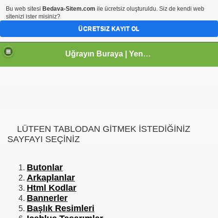
Bu web sitesi
Bedava-Sitem.com
ile ücretsiz oluşturuldu. Siz de kendi web
sitenizi ister misiniz?
ÜCRETSIZ KAYIT OL
Uğrayın Buraya | Yeni uğrak adresiniz...
LÜTFEN TABLODAN GİTMEK İSTEDİĞİNİZ
SAYFAYI SEÇİNİZ
B
utonlar
Ark
aplanlar
Html
Kodlar
B
annerler
Baş
lık Resimleri