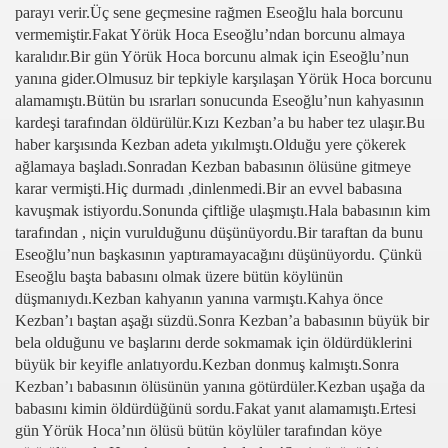
parayı verir.Üç sene geçmesine rağmen Eseoğlu hala borcunu
vermemiştir.Fakat Yörük Hoca Eseoğlu’ndan borcunu almaya
karalıdır.Bir gün Yörük Hoca borcunu almak için Eseoğlu’nun
yanına gider.Olmusuz bir tepkiyle karşılaşan Yörük Hoca borcunu
alamamıştı.Bütün bu ısrarları sonucunda Eseoğlu’nun kahyasının
kardeşi tarafından öldürülür.Kızı Kezban’a bu haber tez ulaşır.Bu
haber karşısında Kezban adeta yıkılmıştı.Olduğu yere çökerek
ağlamaya başladı.Sonradan Kezban babasının ölüsüne gitmeye
karar vermişti.Hiç durmadı ,dinlenmedi.Bir an evvel babasına
kavuşmak istiyordu.Sonunda çiftliğe ulaşmıştı.Hala babasının kim
tarafından , niçin vurulduğunu düşünüyordu.Bir taraftan da bunu
Eseoğlu’nun başkasının yaptıramayacağını düşünüyordu. Çünkü
Eseoğlu başta babasını olmak üzere bütün köylünün
düşmanıydı.Kezban kahyanın yanına varmıştı.Kahya önce
Kezban’ı baştan aşağı süzdü.Sonra Kezban’a babasının büyük bir
bela olduğunu ve başlarını derde sokmamak için öldürdüklerini
büyük bir keyifle anlatıyordu.Kezban donmuş kalmıştı.Sonra
Kezban’ı babasının ölüsünün yanına götürdüler.Kezban uşağa da
babasını kimin öldürdüğünü sordu.Fakat yanıt alamamıştı.Ertesi
gün Yörük Hoca’nın ölüsü bütün köylüler tarafından köye