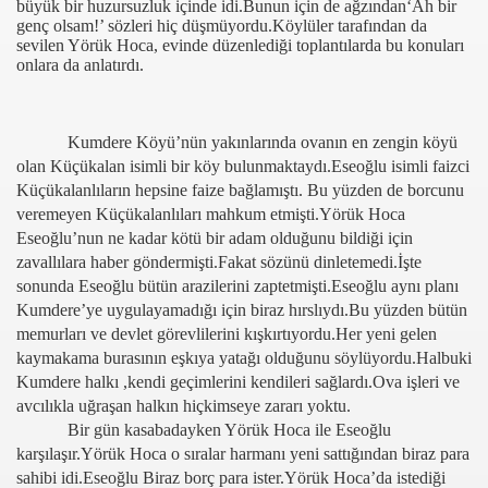
büyük bir huzursuzluk içinde idi.Bunun için de ağzından‘Ah bir
genç olsam!’ sözleri hiç düşmüyordu.Köylüler tarafından da
sevilen Yörük Hoca, evinde düzenlediği toplantılarda bu konuları
onlara da anlatırdı.
Kumdere Köyü’nün yakınlarında ovanın en zengin köyü
olan Küçükalan isimli bir köy bulunmaktaydı.Eseoğlu isimli faizci
Küçükalanlıların hepsine faize bağlamıştı. Bu yüzden de borcunu
veremeyen Küçükalanlıları mahkum etmişti.Yörük Hoca
Eseoğlu’nun ne kadar kötü bir adam olduğunu bildiği için
zavallılara haber göndermişti.Fakat sözünü dinletemedi.İşte
sonunda Eseoğlu bütün arazilerini zaptetmişti.Eseoğlu aynı planı
Kumdere’ye uygulayamadığı için biraz hırslıydı.Bu yüzden bütün
memurları ve devlet görevlilerini kışkırtıyordu.Her yeni gelen
kaymakama burasının eşkıya yatağı olduğunu söylüyordu.Halbuki
Kumdere halkı ,kendi geçimlerini kendileri sağlardı.Ova işleri ve
avcılıkla uğraşan halkın hiçkimseye zararı yoktu.
Bir gün kasabadayken Yörük Hoca ile Eseoğlu
karşılaşır.Yörük Hoca o sıralar harmanı yeni sattığından biraz para
sahibi idi.Eseoğlu Biraz borç para ister.Yörük Hoca’da istediği