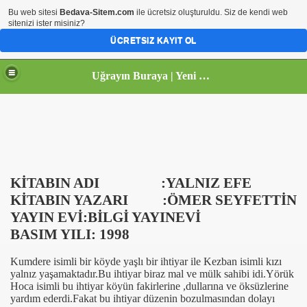
Bu web sitesi
Bedava-Sitem.com
ile ücretsiz oluşturuldu. Siz de kendi web
sitenizi ister misiniz?
ÜCRETSIZ KAYIT OL
Uğrayın Buraya | Yeni uğrak adresiniz...
KİTABIN ADI
:YALNIZ EFE
KİTABIN YAZARI
:ÖMER SEYFETTİN
YAYIN EVİ:BİLGİ YAYINEVİ
BASIM YILI: 1998
Kumdere isimli bir köyde yaşlı bir ihtiyar ile Kezban isimli kızı
yalnız yaşamaktadır.Bu ihtiyar biraz mal ve mülk sahibi idi.Yörük
Hoca isimli bu ihtiyar köyün fakirlerine ,dullarına ve öksüzlerine
yardım ederdi.Fakat bu ihtiyar düzenin bozulmasından dolayı